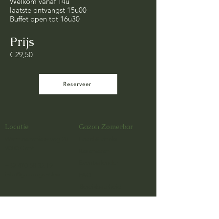
Welkom vanaf 14u
laatste ontvangst 15u00
Buffet open tot 16u30
Prijs
€ 29,50
Reserveer
Locatie
Gazon Zomerbar
Warmoezeniersweg 20
Food & drinks
9000 Gent
Reserveren
Eventkalender
+32 470 58 32 19
info@gazongent.be
FAQ
Bereikbaarheid
Nieuwsbrief
Werken bij Gazon