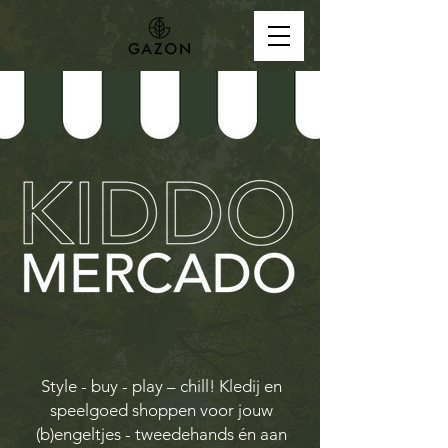
15 augstus - 14u00 tot 17u00
Style - buy - play – chill! Kledij en
speelgoed shoppen voor jouw
(b)engeltjes - tweedehands én aan